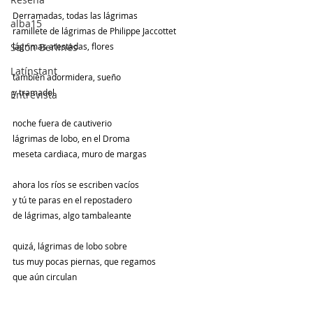
Derramadas, todas las lágrimas
alba15
ramillete de lágrimas de Philippe Jaccottet
Salón Berlinés
lágrimas atestadas, flores
Latínstant
también adormidera, sueño
y tramadol
Entrevista
noche fuera de cautiverio
lágrimas de lobo, en el Droma
meseta cardiaca, muro de margas
ahora los ríos se escriben vacíos
y tú te paras 
en el 
repostadero
de lágrimas, algo tambaleante
quizá, lágrimas de lobo sobre
tus muy pocas piernas, que regamos
que aún circulan