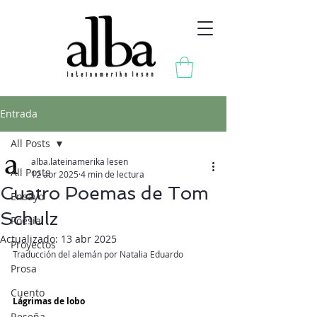
Entrada
All Posts
alba.lateinamerika lesen
All Posts
12 abr 2025
4 min de lectura
Cuatro Poemas de Tom
Ensayo
Schulz
Poesia
Actualizado:
13 abr 2025
Proyectos
Traducción del alemán por Natalia Eduardo
Prosa
Cuento
Lágrimas de lobo
Reseña