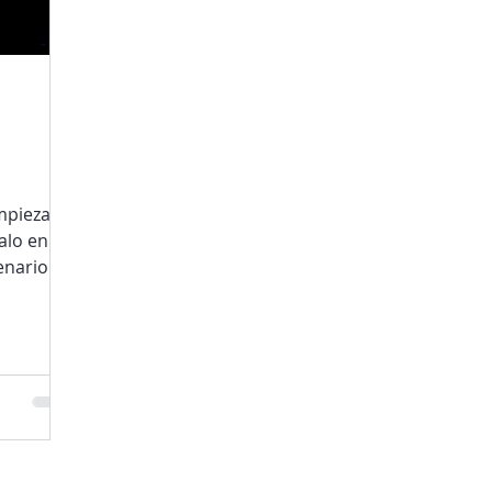
mpieza la
alo en el
enario
res.
uerpo—
stedes y
que no
die —tu
de tantos
e dejan