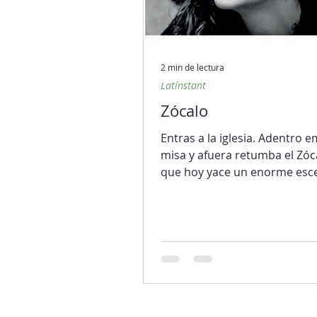
2 min de lectura
Latínstant
Zócalo
Entras a la iglesia. Adentro e
misa y afuera retumba el Zóc
que hoy yace un enorme esc
que sostiene enormes tambo
Todos se empujan —es mi c
este es mi cuerpo que para u
para todos fue derramado y 
será olvidado seguro por na
cuerpo, Wendy, se compone 
paquetitos regordetes que s
cachetear—.