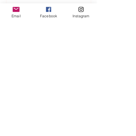
Email
Facebook
Instagram
In die Mailingliste eintragen
JETZT ABONNIEREN