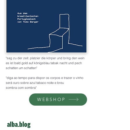
"sag zu der zeit: platzier die körper und bring den wein
es ist bald gold auf königsblau tabak nacht und pech
schatten um schatten"
"diga ao tempo para dispor os corpos e trazer o vinho
será ouro sobre azul tabaco noite e breu
sombra com sombra"
WEBSHOP
alba.blog