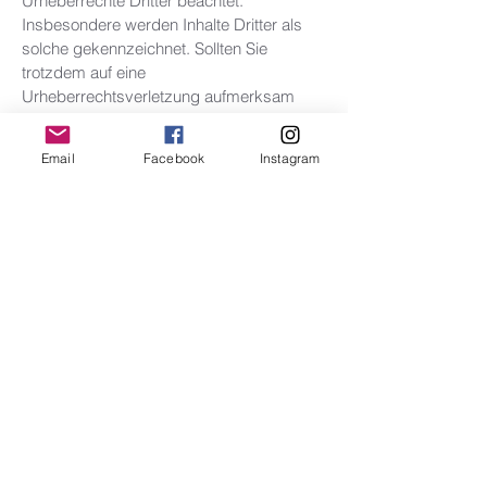
Urheberrechte Dritter beachtet.
Insbesondere werden Inhalte Dritter als
solche gekennzeichnet. Sollten Sie
trotzdem auf eine
Urheberrechtsverletzung aufmerksam
werden, bitten wir um einen
entsprechenden Hinweis. Bei
Email
Facebook
Instagram
Bekanntwerden von Rechtsverletzungen
werden wir derartige Inhalte umgehend
entfernen.
Datenschutz
Die Nutzung unserer Webseite ist in der
Regel ohne Angabe personenbezogener
Daten möglich. Soweit auf unseren Seiten
personenbezogene Daten (beispielsweise
Name, Anschrift oder eMail-Adressen)
erhoben werden, erfolgt dies, soweit
möglich, stets auf freiwilliger Basis. Diese
Daten werden ohne Ihre ausdrückliche