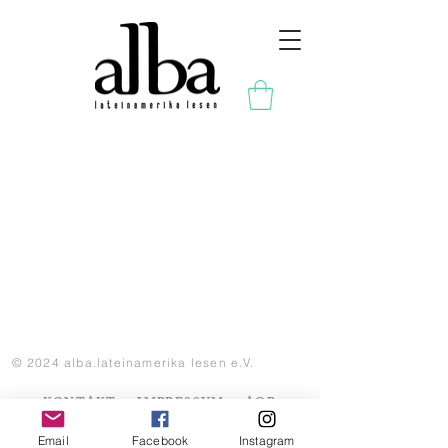
© 2024 alba.lateinamerika lesen e.V.
KONTAKT
IMPRESSUM
AGBs
Email
Facebook
Instagram