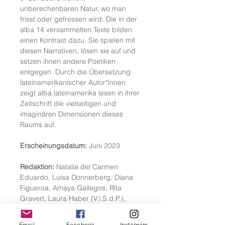
unberechenbaren Natur, wo man
frisst oder gefressen wird. Die in der
alba 14 versammelten Texte bilden
einen Kontrast dazu. Sie spielen mit
diesen Narrativen, lösen sie auf und
setzen ihnen andere Poetiken
entgegen. Durch die Übersetzung
lateinamerikanischer Autor*innen
zeigt alba.lateinamerika lesen in ihrer
Zeitschrift
die vielseitigen und
imaginären Dimensionen dieses
Raums auf.
Erscheinungsdatum:
Juni 2023
Redaktion:
Natalia del Carmen
Eduardo, Luisa Donnerberg, Diana
Figueroa, Amaya Gallegos, Rita
Gravert, Laura Haber (V.i.S.d.P.),
Adrián López Borchardt, Inés Noé,
Douglas Pompeu (V.i.S.d.P.), Laura
Email
Facebook
Instagram