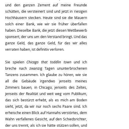
und den ganzen Zement auf meine Freunde 
schütten, die versteinert sind und jetzt in riesigen 
Hochhäusern stecken. Heute sind sie die Mauern 
solch einer Bank, wie wir sie früher überfallen 
haben. Dieselbe Bank, die jetzt diesen Wettbewerb 
sponsert, der uns um den Verstand bringt. Und das 
ganze Geld, das ganze Geld, für das wir alles 
verraten haben, ist definitiv verloren.
Sie spielen 
Chicago that toddlin town
 und ich 
breche nach zwanzig Tagen ununterbrochenen 
Tanzens zusammen. Ich glaube zu hören, wie sie 
all die Gebäude irgendwo jenseits meines 
Zimmers bauen, in Chicago, jenseits des Zeltes, 
jenseits der Realität und weit weg vom Publikum, 
das sich bestürzt erhebt, als es mich am Boden 
sieht, jetzt, da wir nur noch sechs Paare sind. Ich 
erheische einen Blick auf Hannahs verstörtes, dem 
Wahn verfallenes Gesicht, auf den Schiedsrichter, 
der uns trennt, als ich sie hätte stützen sollen, und 