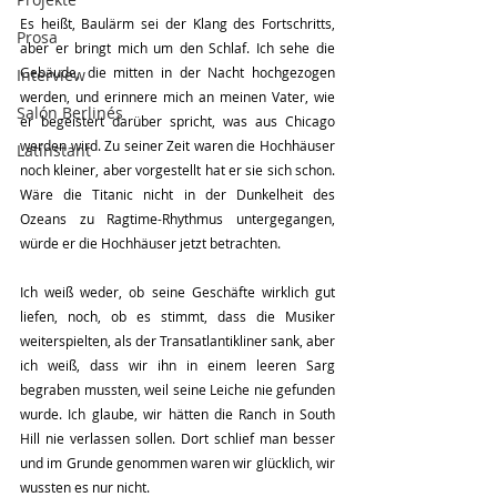
Es heißt, Baulärm sei der Klang des Fortschritts, 
Prosa
aber er bringt mich um den Schlaf. Ich sehe die 
Gebäude, die mitten in der Nacht hochgezogen 
Interview
werden, und erinnere mich an meinen Vater, wie 
Salón Berlinés
er begeistert darüber spricht, was aus Chicago 
werden wird. Zu seiner Zeit waren die Hochhäuser 
Latínstant
noch kleiner, aber vorgestellt hat er sie sich schon. 
Wäre die Titanic nicht in der Dunkelheit des 
Ozeans zu Ragtime-Rhythmus untergegangen, 
würde er die Hochhäuser jetzt betrachten.
Ich weiß weder, ob seine Geschäfte wirklich gut 
liefen, noch, ob es stimmt, dass die Musiker 
weiterspielten, als der Transatlantikliner sank, aber 
ich weiß, dass wir ihn in einem leeren Sarg 
begraben mussten, weil seine Leiche nie gefunden 
wurde. Ich glaube, wir hätten die Ranch in South 
Hill nie verlassen sollen. Dort schlief man besser 
und im Grunde genommen waren wir glücklich, wir 
wussten es nur nicht.