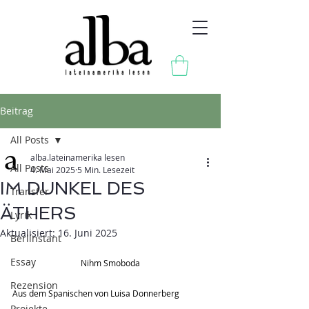
Beitrag
All Posts
alba.lateinamerika lesen
All Posts
4. Mai 2025
5 Min. Lesezeit
IM DUNKEL DES
Transfer
ÄTHERS
Lyrik
Aktualisiert:
16. Juni 2025
Berlínstant
Essay
Nihm Smoboda
Rezension
Aus dem Spanischen von Luisa Donnerberg
Projekte