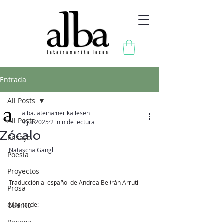
Entrada
All Posts
alba.lateinamerika lesen
All Posts
9 jul 2025
2 min de lectura
Zócalo
Ensayo
Natascha Gangl
Poesia
Proyectos
Traducción al español de
Andrea Beltrán Arruti
Prosa
Cuento
Más tarde:
Reseña