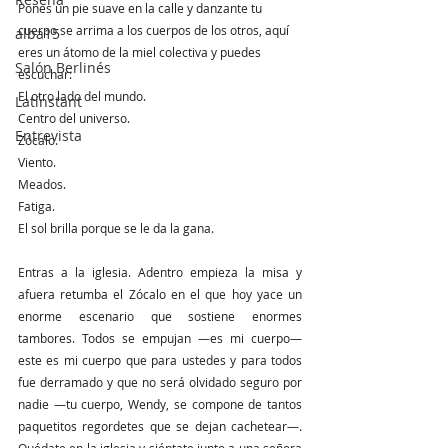
Pones un pie suave en la calle y danzante tu 
cuerpo se arrima a los cuerpos de los otros, aquí 
alba15
eres un átomo de la miel colectiva y puedes 
Salón Berlinés
escuchar:
El otro lado del mundo.
Latínstant
Centro del universo.
Entrevista
Zócalo.
Viento.
Meados.
Fatiga.
El sol brilla porque se le da la gana.
Entras a la iglesia. Adentro empieza la misa y 
afuera retumba el Zócalo en el que hoy yace un 
enorme escenario que sostiene enormes 
tambores. Todos se empujan —es mi cuerpo— 
este es mi cuerpo que para ustedes y para todos 
fue derramado y que no será olvidado seguro por 
nadie —tu cuerpo, Wendy, se compone de tantos 
paquetitos regordetes que se dejan cachetear—. 
Quédate en la iglesia y siéntate junto a una señora 