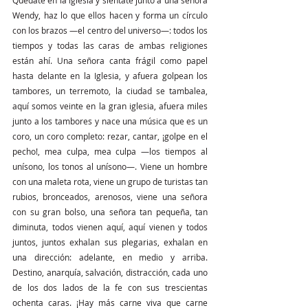
Wendy, haz lo que ellos hacen y forma un círculo 
con los brazos —el centro del universo—: todos los 
tiempos y todas las caras de ambas religiones 
están ahí. Una señora canta frágil como papel 
hasta delante en la Iglesia, y afuera golpean los 
tambores, un terremoto, la ciudad se tambalea, 
aquí somos veinte en la gran iglesia, afuera miles 
junto a los tambores y nace una música que es un 
coro, un coro completo: rezar, cantar, ¡golpe en el 
pecho!, mea culpa, mea culpa —los tiempos al 
unísono, los tonos al unísono—. Viene un hombre 
con una maleta rota, viene un grupo de turistas tan 
rubios, bronceados, arenosos, viene una señora 
con su gran bolso, una señora tan pequeña, tan 
diminuta, todos vienen aquí, aquí vienen y todos 
juntos, juntos exhalan sus plegarias, exhalan en 
una dirección: adelante, en medio y arriba. 
Destino, anarquía, salvación, distracción, cada uno 
de los dos lados de la fe con sus trescientas 
ochenta caras. ¡Hay más carne viva que carne 